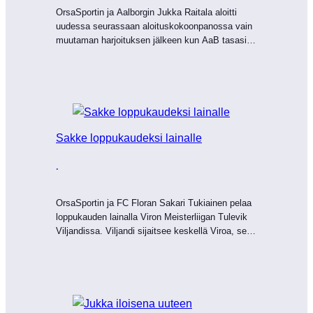
OrsaSportin ja Aalborgin Jukka Raitala aloitti
uudessa seurassaan aloituskokoonpanossa vain
muutaman harjoituksen jälkeen kun AaB tasasi
kotonaan pisteet Esbjergin kanssa…
Sakke loppukaudeksi lainalle
·
OrsaSportin ja FC Floran Sakari Tukiainen pelaa
loppukauden lainalla Viron Meisterliigan Tulevik
Viljandissa. Viljandi sijaitsee keskellä Viroa, se
on Viljandimaan…