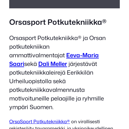
Orsasport Potkutekniikka®
Orsasport Potkutekniikka® ja Orsan
potkutekniikan
ammattivalmentajat
Eeva-Maria
Saari
sekä
Dali Meller
järjestävät
potkutekniikkaleirejä Eerikkilän
Urheiluopistolla sekä
potkutekniikkavalmennusta
motivoituneille pelaajille ja ryhmille
ympäri Suomen.
OrsaSport Potkutekniikka®
on virallisesti
rekisteröity tavaramerkki, ja yksinoikeudellinen