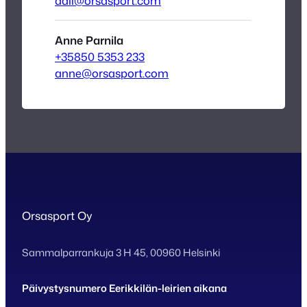
dali@orsasport.com
Anne Parnila
+35850 5353 233
anne@orsasport.com
Orsasport Oy
Sammalparrankuja 3 H 45, 00960 Helsinki
Päivystysnumero Eerikkilän-leirien aikana