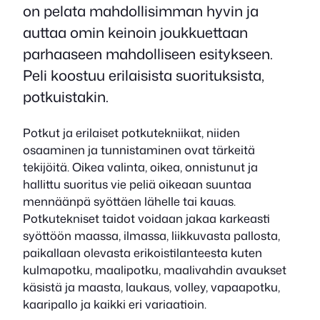
on pelata mahdollisimman hyvin ja
auttaa omin keinoin joukkuettaan
parhaaseen mahdolliseen esitykseen.
Peli koostuu erilaisista suorituksista,
potkuistakin.
Potkut ja erilaiset potkutekniikat, niiden
osaaminen ja tunnistaminen ovat tärkeitä
tekijöitä. Oikea valinta, oikea, onnistunut ja
hallittu suoritus vie peliä oikeaan suuntaa
mennäänpä syöttäen lähelle tai kauas.
Potkutekniset taidot voidaan jakaa karkeasti
syöttöön maassa, ilmassa, liikkuvasta pallosta,
paikallaan olevasta erikoistilanteesta kuten
kulmapotku, maalipotku, maalivahdin avaukset
käsistä ja maasta, laukaus, volley, vapaapotku,
kaaripallo ja kaikki eri variaatioin.