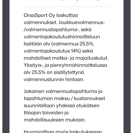
OrsaSport Oy laskuttaa
valmennukset. Joukkuevalmennus-
/valmennustapahtuma-, sekä
valmentajakoulutushinnoitteluun
lisätään alv (valmennus 25,5%,
valmentajakoulutus 14%) sekä
mahdolliset matka- ja majoituskulut.
Yksityis-, ja pienryhmähinnoittelussa
alv 25,5% on sisällytettynä
valmennustunnin hintaan.
Jokainen valmennustapahtuma ja
tapahtuman maksu / kustannukset
suunnitellaan yhdessä etukäteen
tilaajan toiveiden ja
mahdollisuuksien mukaan.
Huomioithan myös laskutuksessa,