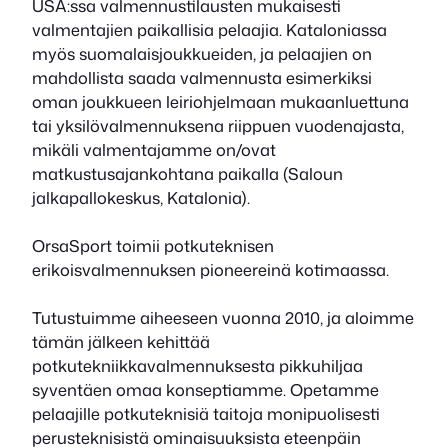
USA:ssa valmennustilausten mukaisesti
valmentajien paikallisia pelaajia. Kataloniassa
myös suomalaisjoukkueiden, ja pelaajien on
mahdollista saada valmennusta esimerkiksi
oman joukkueen leiriohjelmaan mukaanluettuna
tai yksilövalmennuksena riippuen vuodenajasta,
mikäli valmentajamme on/ovat
matkustusajankohtana paikalla (Saloun
jalkapallokeskus, Katalonia).
OrsaSport toimii potkuteknisen
erikoisvalmennuksen pioneereinä kotimaassa.
Tutustuimme aiheeseen vuonna 2010, ja aloimme
tämän jälkeen kehittää
potkutekniikkavalmennuksesta pikkuhiljaa
syventäen omaa konseptiamme. Opetamme
pelaajille potkuteknisiä taitoja monipuolisesti
perusteknisistä ominaisuuksista eteenpäin