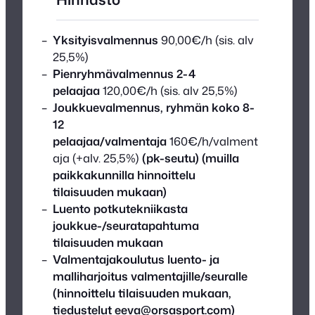
Yksityisvalmennus
90,00€/h (sis. alv
25,5%)
Pienryhmävalmennus 2-4
pelaajaa
120,00€/h (sis. alv 25,5%)
Joukkuevalmennus, ryhmän koko 8-
12
pelaajaa/valmentaja
160€/h/valment
aja (+alv. 25,5%)
(pk-seutu) (muilla
paikkakunnilla hinnoittelu
tilaisuuden mukaan)
Luento potkutekniikasta
joukkue-/seuratapahtuma
tilaisuuden mukaan
Valmentajakoulutus luento- ja
malliharjoitus valmentajille/seuralle
(hinnoittelu tilaisuuden mukaan,
tiedustelut eeva@orsasport.com)