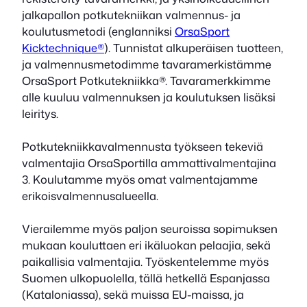
jalkapallon potkutekniikan valmennus- ja
koulutusmetodi (englanniksi
OrsaSport
Kicktechnique
®
). Tunnistat alkuperäisen tuotteen,
ja valmennusmetodimme tavaramerkistämme
OrsaSport Potkutekniikka®. Tavaramerkkimme
alle kuuluu valmennuksen ja koulutuksen lisäksi
leiritys.
Potkutekniikkavalmennusta työkseen tekeviä
valmentajia OrsaSportilla ammattivalmentajina
3. Koulutamme myös omat valmentajamme
erikoisvalmennusalueella.
Vierailemme myös paljon seuroissa sopimuksen
mukaan kouluttaen eri ikäluokan pelaajia, sekä
paikallisia valmentajia. Työskentelemme myös
Suomen ulkopuolella, tällä hetkellä Espanjassa
(Kataloniassa), sekä muissa EU-maissa, ja