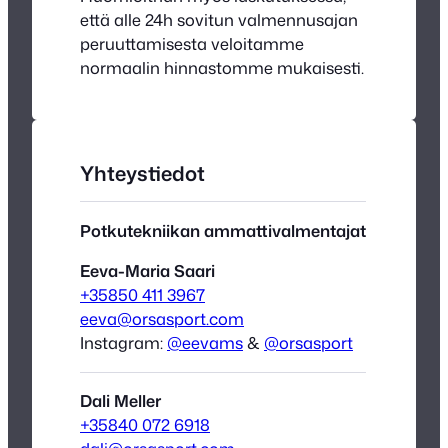
että alle 24h sovitun valmennusajan
peruuttamisesta veloitamme
normaalin hinnastomme mukaisesti.
Yhteystiedot
Potkutekniikan ammattivalmentajat
Eeva-Maria Saari
+35850 411 3967
eeva@orsasport.com
Instagram:
@eevams
&
@orsasport
Dali Meller
+35840 072 6918