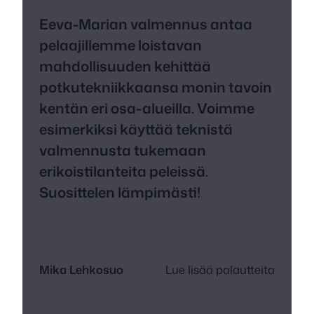
Eeva-Marian valmennus antaa
pelaajillemme loistavan
mahdollisuuden kehittää
potkutekniikkaansa monin tavoin
kentän eri osa-alueilla. Voimme
esimerkiksi käyttää teknistä
valmennusta tukemaan
erikoistilanteita peleissä.
Suosittelen lämpimästi!
Mika Lehkosuo
Lue lisää palautteita