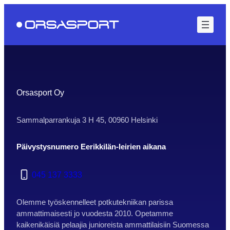
Siirry
sisältöön
Orsasport Oy
Sammalparrankuja 3 H 45, 00960 Helsinki
Päivystysnumero Eerikkilän-leirien aikana
045 137 3333
Olemme työskennelleet potkutekniikan parissa
ammattimaisesti jo vuodesta 2010. Opetamme
kaikenikäisiä pelaajia junioreista ammattilaisiin Suomessa