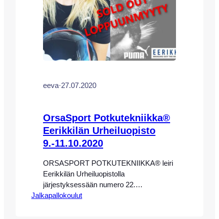
eeva
·
27.07.2020
OrsaSport Potkutekniikka®
Eerikkilän Urheiluopisto
9.-11.10.2020
ORSASPORT POTKUTEKNIIKKA® leiri
Eerikkilän Urheiluopistolla
järjestyksessään numero 22.
Jalkapallokoulut
potkutekniikan ammattivalmentajien
Eeva-Maria Saaren sekä Dali Mellerin
johdolla Eerikkilän Urheiluopistolla