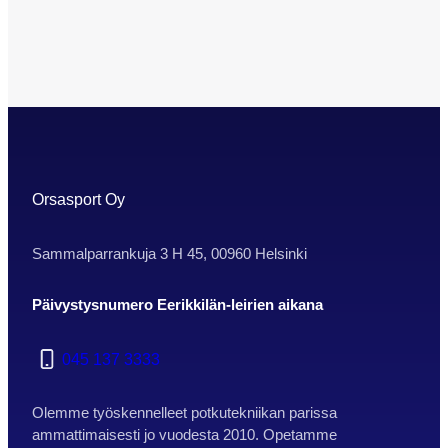
9.-11.10.2020. HUOM! LEIRI ON
TÄYNNÄ, SEURAAVA EERIKKILÄN
POTKUTEKNIIKKA® LEIRI
29.-31.12.2020, TULOSSA MYYNTIIN
PIAN SYYSKUUN AIKANA! Leirimme
keskittyy täysin potkutekniikkaan, ja
pelissä/kentällä käytettäviin erilaisiin
tekniikoihin. Leirillemme ovat tervetulleita
kaikki vuosina 06-11 syntyneet poika- ja
Orsasport Oy
tyttöjuniorit. Leirin valmennusmetodina
toimii…
Sammalparrankuja 3 H 45, 00960 Helsinki
Päivystysnumero Eerikkilän-leirien aikana
045 137 3333
Olemme työskennelleet potkutekniikan parissa
ammattimaisesti jo vuodesta 2010. Opetamme