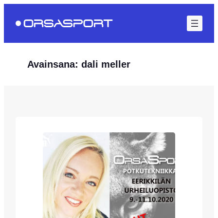
Siirry
sisältöön
Avainsana:
dali meller