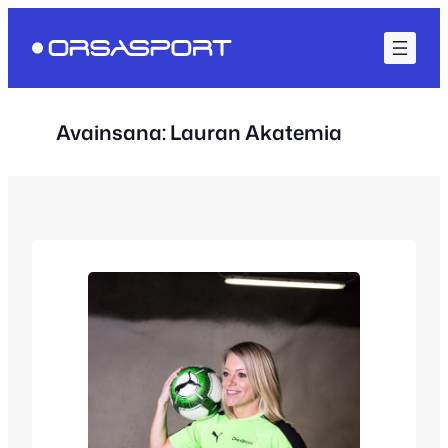
Siirry
sisältöön
Avainsana:
Lauran Akatemia