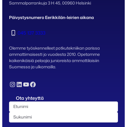
Sammalparrankuja 3 H 45, 00960 Helsinki
Päivystysnumero Eerikkilän-leirien aikana
045 137 3333
Olemme työskennelleet potkutekniikan parissa
ammattimaisesti jo vuodesta 2010. Opetamme
kaikenikäisiä pelaajia junioreista ammattilaisiin
Suomessa ja ulkomailla.
Instagram
LinkedIn
YouTube
Facebook
Ota yhteyttä
N
i
E
m
t
i
S