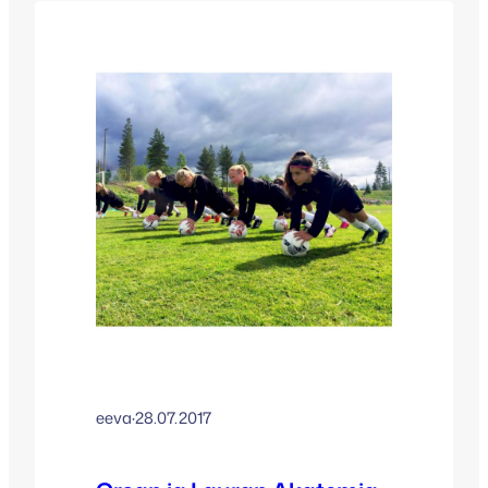
haluat vielä kesän leireille mukaan:
Siilinjärvi Potkutekniikka 4.-6.6.
(loppuunmyyty) Eerikkilän Urheiluopisto
Orsan Akatemia 26.-28.6. (kuusi
paikkaa jäljellä, jo toiminnassa mukana
olevana ilmoittaudu pika pikaa tai jätä
hakemuksesi uutena pelaajana meille)
Eerikkilän…
eeva
·
28.07.2017