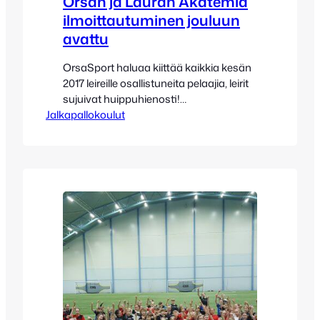
Orsan ja Lauran Akatemia
ilmoittautuminen jouluun
avattu
OrsaSport haluaa kiittää kaikkia kesän
2017 leireille osallistuneita pelaajia, leirit
sujuivat huippuhienosti!
Jalkapallokoulut
Ilmoittautumiset Orsan ja Lauran
Akatemialeireille joulun välipäivinä on
nyt avattu. Tarkistathan sähköpostisi,
mikäli olet toiminnassa mukana, ja
ilmoittaudut ohjeiden mukaisesti
hyvissä ajoin kumpaankin Akatemiaan.
Omilla seurajoukkueilla ei usein
välipäivinä ole toimintaa, ja näin ollen
leirit saattavat tulla pikaisestikin
täyteen. Huomioithan, että Orsan
Akatemialeirille…