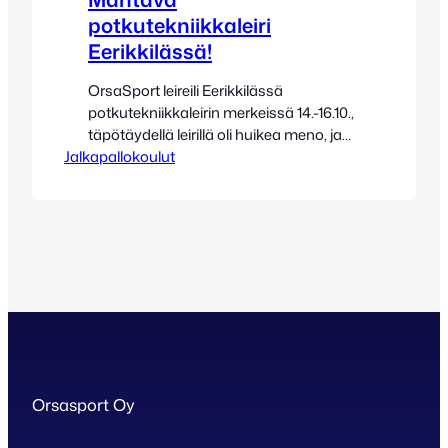
potkutekniikkaleiri
Eerikkilässä!
OrsaSport leireili Eerikkilässä
potkutekniikkaleirin merkeissä 14.-16.10.,
täpötäydellä leirillä oli huikea meno, ja
Jalkapallokoulut
leiriläiset saivat jälleen paljon uutta
oppia ja lisähaasteita matkaansa.
Uutuutena leirillä oli käytössämme
muun muuassa kattava valikoima
potkutekniikkaharjoitteluun toimivia
erilaisia reboundereita ja
harjoitteluvälineitä.
Yhteistyökumppanimme Tasapelin
monipuoliset tuotteet sopivat
omatoimiseenkin harjoitteluun
huippuhyvin apuvälineinä. Leiriläiset
ottivat uudet lisävälineet harjoittelun
Orsasport Oy
tukena lämpimästi vastaan, ja näitä
tuotteita…