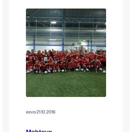
supermotivoituneita leiriläisiä! Leirillä
palkittiin pelaajia seuraavanlaisesti:
Viking Line maalintekokisan voittajat:
Jeanette Törrönen HJK, Miika-Aleksi
Kujala FC Wild, Aleksi Martiskainen
LehPa, Frida Lindroos FC Honka, Erik
Ryhänen KäPa United Tsempparit: Ellan
Arpiainen HaPK, Sebastian…
eeva
·
21.10.2016
Mahtava