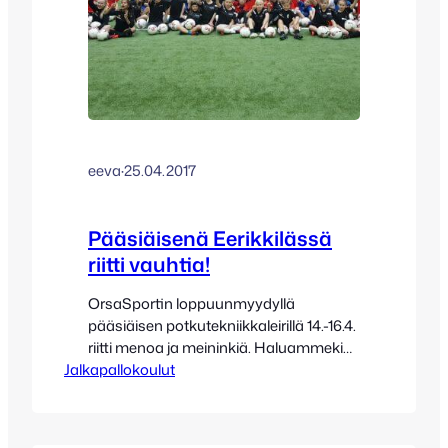
eeva
·
25.04.2017
Pääsiäisenä Eerikkilässä
riitti vauhtia!
OrsaSportin loppuunmyydyllä
pääsiäisen potkutekniikkaleirillä 14.-16.4.
riitti menoa ja meininkiä. Haluammekin
Jalkapallokoulut
kiittää vielä jälleen kerran onnistuneesta
potkutekniikkaleiristämme Eerikkilän
upeaa henkilökuntaa,
huippuohjaajiamme ja