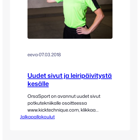
eeva
·
07.03.2018
Uudet sivut ja leiripäivitystä
kesälle
OrsaSport on avannut uudet sivut
potkutekniikalle osoitteessa
www.kicktechnique.com, klikkaa
Jalkapallokoulut
tutustuaksesi! Myös suomeksi
www.potkutekniikka.com. Tulevan
kesän 2018 leiripäivitystä (tässä tämän
päivän 7.3. ajankohtaisin tiedoin), mikäli