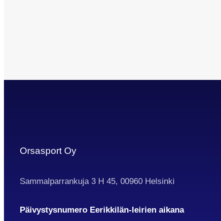
pääyhteistyökumppaneista. – Olemme todella
tyytyväisiä hienosta jatkosopimuksesta P
Orsasport Oy
Sammalparrankuja 3 H 45, 00960 Helsinki
Päivystysnumero Eerikkilän-leirien aikana