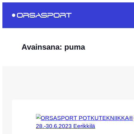
Siirry
sisältöön
Avainsana:
puma