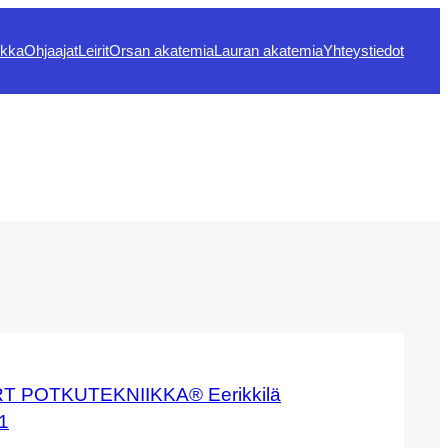
ikka
Ohjaajat
Leirit
Orsan akatemia
Lauran akatemia
Yhteystiedot