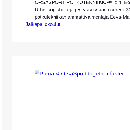
ORSASPORT POTKUTEKNIIKKA® leiri Eeri
Urheiluopistolla järjestyksessään numero 3
potkutekniikan ammattivalmentaja Eeva-Ma
Jalkapallokoulut
johdolla Eerikkilän Urheiluopistolla 28.-30.
keskittyy täysin potkutekniikkaan, ja pelissä
käytettäviin erilaisiin tekniikoihin. Leirillem
tervetulleita kaikki vuosina 09-14 syntyneet 
tyttöjuniorit. Leirin valmennusmetodina toimi
potkutekniikan valmennus- ja koulutusmeto
Potkutekniikka® (leirille voi osallistua myös
ja motivoitunut 2015 syntynyt…