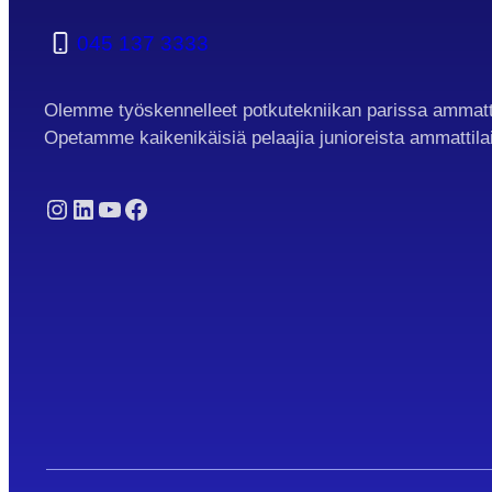
045 137 3333
Olemme työskennelleet potkutekniikan parissa ammatt
Opetamme kaikenikäisiä pelaajia junioreista ammattila
Instagram
LinkedIn
YouTube
Facebook