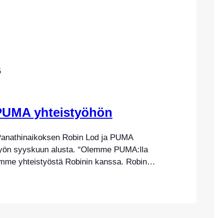
5
 PUMA yhteistyöhön
Panathinaikoksen Robin Lod ja PUMA
istyön syyskuun alusta. “Olemme PUMA:lla
samme yhteistyöstä Robinin kanssa. Robin
intoisimmista suomalaispelaajista, ja
ja työmoraali riittävät mielestämme
 PUMA:lla on tärkeää aina myös ihminen
mielestämme Robin on mahtava ja