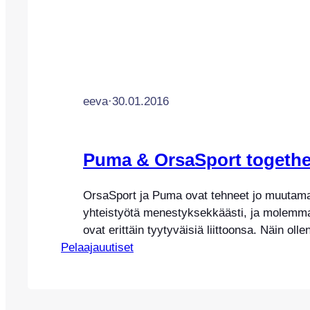
eeva
·
30.01.2016
Puma & OrsaSport together
OrsaSport ja Puma ovat tehneet jo muutam
yhteistyötä menestyksekkäästi, ja molemma
ovat erittäin tyytyväisiä liittoonsa. Näin olle
Pelaajauutiset
Puma:n kanssa saa arvoisensa jatkon. Puma
OrsaSport solmivat kolmen vuoden jatkon
yhteistyösopimukselle. OrsaSport edustaa
myös tulevat vuodet. Puma on yksi Orsan