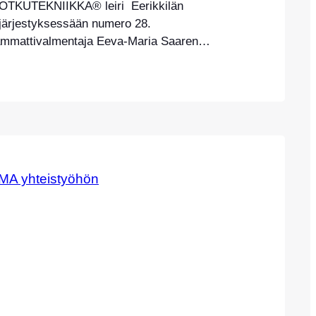
KUTEKNIIKKA® leiri Eerikkilän
a järjestyksessään numero 28.
ammattivalmentaja Eeva-Maria Saaren
län Urheiluopistolla 29.-31.12.2021. HUOM!
ÄIVIEN LEIRI ON TÄYNNÄ, SEURAAVA
KUTEKNIIKKA® LEIRI 15.-17.4.2022
RHEILUOPISTOLLA TULEE MYYNTIIN
! 19.-26.3.2022 LEIREILLÄÄN
 JÄLLEEN, INFOA PIAN SIVUILLAMME!
yy täysin potkutekniikkaan, ja
käytettäviin erilaisiin tekniikoihin.
 tervetulleita kaikki vuosina 07-12