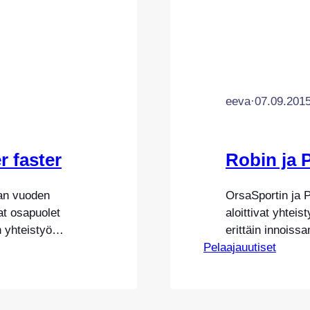
eeva
·
07.09.201
 faster
Robin ja
an vuoden
OrsaSportin ja 
t osapuolet
aloittivat yhte
n yhteistyö
erittäin innois
 Finland ja
Pelaajauutiset
on yksi mielenki
Robinin luovuus 
 ylpeänä Pumaa
pitkälle. Meille
pelaajassa, ja 