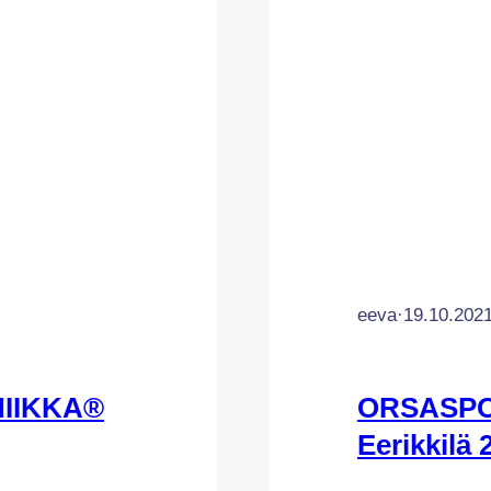
eeva
·
19.10.202
IIKKA®
ORSASPO
Eerikkilä 