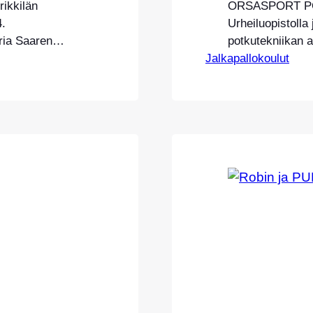
kkilän
ORSASPORT POT
4.
Urheiluopistoll
ria Saaren
potkutekniikan 
6.2023. Leirimme
Jalkapallokoulut
johdolla Eerikki
/kentällä
JOULUN VÄLIP
me ovat
ORSASPORT POT
poika- ja
EERIKKILÄN U
i rekisteröity
LOPPUVUODESTA
di OrsaSport
KATALONIASSA
 lajiin satsaava
Leirimme keskitt
pelissä/kentällä 
Leirillemme ovat
syntyneet…