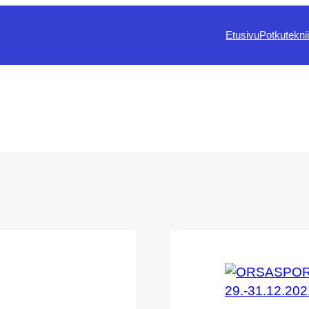
Etusivu
Potkutekni