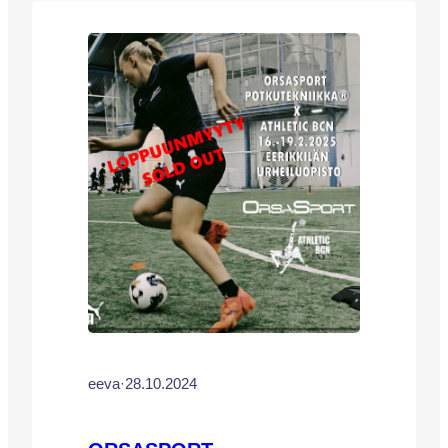
PERUUTUSPAIKKAJONOON PAIKKAA
arttu.ketola@eerikkila.fi SEURAAVA
EERIKKILÄN LEIRI 16.-19.2.2026
YHTEISTYÖSSÄ ATHLETIC
BARCELONAN KANSSA, TULOSSA
MYYNTIIN PIAN! Leirimme keskittyy
täysin potkutekniikoiden harjoitteluun, ja
pelissä/kentällä käytettäviin erilaisiin
laukaus-. ja syöttötekniikoihin.
Leirillemme ovat tervetulleita kaikki
vuosina 10-16 syntyneet poika- ja…
eeva
·
28.10.2024