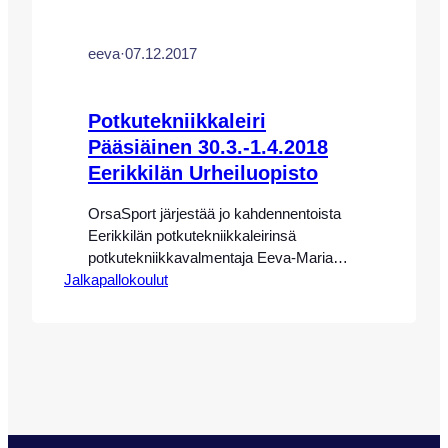
eeva
·
07.12.2017
Potkutekniikkaleiri
Pääsiäinen 30.3.-1.4.2018
Eerikkilän Urheiluopisto
OrsaSport järjestää jo kahdennentoista
Eerikkilän potkutekniikkaleirinsä
potkutekniikkavalmentaja Eeva-Maria
Jalkapallokoulut
Saaren johdolla Eerikkilän Urheiluopistolla
30.3.-1.4.2018. HUOM! LEIRI ON
TÄYNNÄ! KESÄN LEIRIN 28.-30.6.
ILMOITTAUTUMINEN ON AUKI.
Potkutekniikkaleirimme ja
valmennuksemme ovat saavuttaneet
suuren suosion ympäri Suomen.
Pääsiäiseen sijoittuva leirimme keskittyy