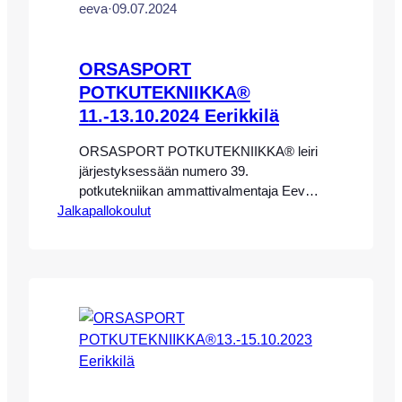
eeva
·
09.07.2024
ORSASPORT
POTKUTEKNIIKKA®
11.-13.10.2024 Eerikkilä
ORSASPORT POTKUTEKNIIKKA® leiri
järjestyksessään numero 39.
potkutekniikan ammattivalmentaja Eeva-
Jalkapallokoulut
Maria Saaren johdolla Eerikkilän
Urheiluopistolla 11.-13.10.2024. HUOM!
LEIRI ON TÄYNNÄ, VOIT
ILMOITTAUTUA MUKAAN
LEIRILLEMME 29.-31.12.2024
SIVUILLAMME! VOIT MYÖS
ILMOITTAUTUA JONOTUSLISTALLE
MAHDOLLISTA PERUUTUSPAIKKAA
VARTEN TÄLLE LEIRILLE SORAAN
EERIKKILÄÄN: arttu.ketola@eerikkila.fi