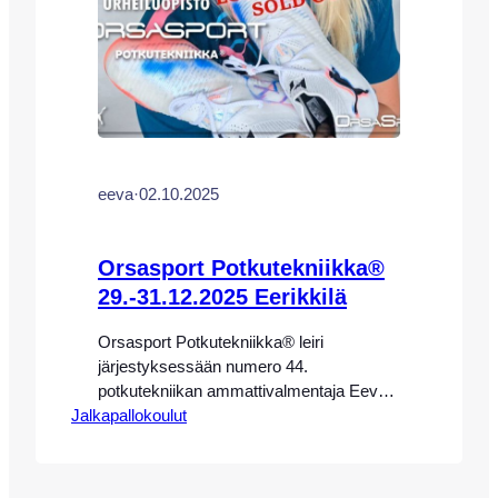
eeva
·
02.10.2025
Orsasport Potkutekniikka®
29.-31.12.2025 Eerikkilä
Orsasport Potkutekniikka® leiri
järjestyksessään numero 44.
potkutekniikan ammattivalmentaja Eeva-
Jalkapallokoulut
Maria Saaren johdolla Eerikkilän
Urheiluopistolla 29.-31.12.2025 HUOM!
LEIRI ON LOPPUUNMYYTY! VOIT
TIEDUSTELLA