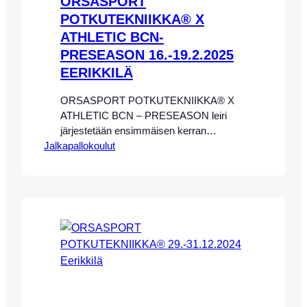
ORSASPORT
POTKUTEKNIIKKA® X
ATHLETIC BCN-
PRESEASON 16.-19.2.2025
EERIKKILÄ
ORSASPORT POTKUTEKNIIKKA® X
ATHLETIC BCN – PRESEASON leiri
järjestetään ensimmäisen kerran
Jalkapallokoulut
Eerikkilän Urheiluopistolla potkutekniikan
ammattivalmentaja Eeva-Maria Saaren
sekä Athletic BCN:n katalonialaisten
ammattivalmentajien (Pablo Acevedo,
Toni Chinchilla Cangas, ja Diego Alan
Shab – lue lisää www.athleticbcn.com)
johdolla Eerikkilän Urheiluopistolla
16.-19.2.2025. Athletic BCN on
Barcelonassa, Katalonia – sijaitseva
jalkapalloilijan kehitystä tukeva
ammattivalmennusta tarjoava