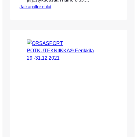
järjestyksessään numero 35.
Jalkapallokoulut
potkutekniikan ammattivalmentaja Eeva-
Maria Saaren johdolla Eerikkilän
Urheiluopistolla 13.-15.10.2023. HUOM!
LEIRI ON TÄYNNÄ, VOIT
ILMOITTAUTUA PERUUTUSPAIKKAA
VARTEN VARALLE:
arttu.ketola@eerikkila.fi Seuraava
Eerikkilän leiri 29.-31.12.2023 joulun
välipäivinä, myynnissä sivuillamme!
Leirimme keskittyy täysin
potkutekniikkaan, ja pelissä/kentällä
käytettäviin erilaisiin tekniikoihin.
Leirillemme ovat tervetulleita kaikki
vuosina 09-14 syntyneet poika- ja
tyttöjuniorit. Leirin valmennusmetodina…