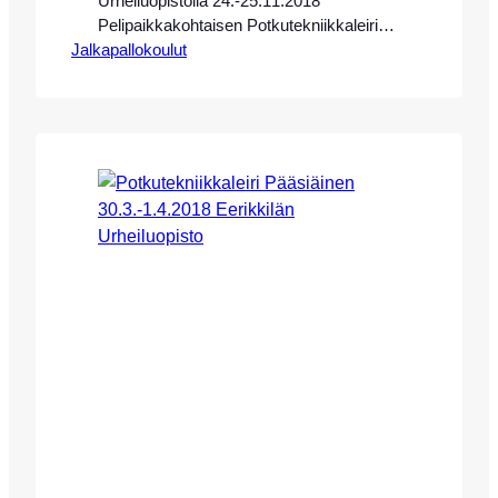
Urheiluopistolla 24.-25.11.2018
Pelipaikkakohtaisen Potkutekniikkaleirin
Jalkapallokoulut
tavoitteellisille tyttöpelaajille ikäluokista
2000-2003. Leirin valmentajina toimivat
OrsaSportin potkutekniikkavalmentajat
Eeva-Maria Saari ja Dali Meller. Leirille
otetaan mukaan vain pelipaikoittain 22
kenttäpelaajaa, pelipaikat ovat jaoteltu
seuraavanlaisesti: Hyökkääjät (4)
Laitahyökkääjät (4) Keskikenttäpelaajat
(ylempi/alempi) (6) Laitapuolustajat (4)
Topparit (4) Leirillä harjoitellaan oman
pelipaikan potkuteknisiä taitoja
pelitilanteissa. Pelaajia otetaan leirille
mukaan haun…