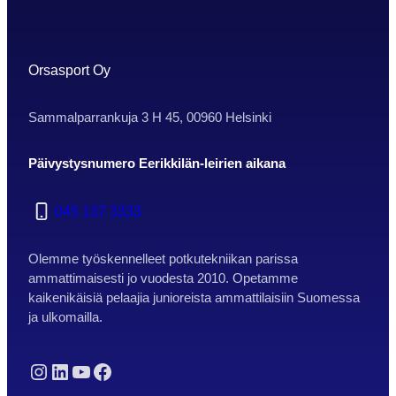
täysin potkutekniikkaan, ja
pelissä/kentällä käytettäviin erilaisiin
tekniikoihin. Leirillemme ovat tervetulleita
kaikki vuosina 03-09 syntyneet poika- ja
Orsasport Oy
tyttöjuniorit. Leirillä on…
Sammalparrankuja 3 H 45, 00960 Helsinki
Päivystysnumero Eerikkilän-leirien aikana
045 137 3333
Olemme työskennelleet potkutekniikan parissa
ammattimaisesti jo vuodesta 2010. Opetamme
kaikenikäisiä pelaajia junioreista ammattilaisiin Suomessa
ja ulkomailla.
Instagram
LinkedIn
YouTube
Facebook