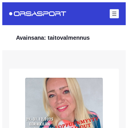
Siirry
sisältöön
Avainsana:
taitovalmennus