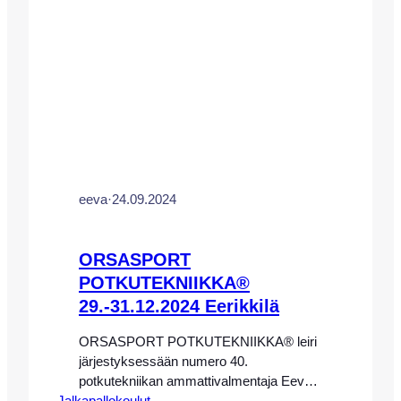
harjoituskeskus. HUOM! LEIRI ON…
eeva
·
24.09.2024
ORSASPORT
POTKUTEKNIIKKA®
29.-31.12.2024 Eerikkilä
ORSASPORT POTKUTEKNIIKKA® leiri
järjestyksessään numero 40.
potkutekniikan ammattivalmentaja Eeva-