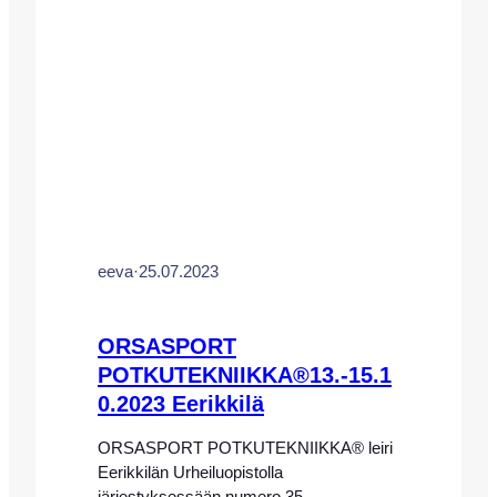
Leirimme keskittyy täysin
potkutekniikkaan, ja pelissä/kentällä
käytettäviin erilaisiin tekniikoihin.
Leirillemme ovat tervetulleita kaikki
vuosina 10-15 syntyneet poika- ja
tyttöjuniorit.…
eeva
·
25.07.2023
ORSASPORT
POTKUTEKNIIKKA®13.-15.1
0.2023 Eerikkilä
ORSASPORT POTKUTEKNIIKKA® leiri
Eerikkilän Urheiluopistolla