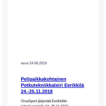
19.-26.3.2022 LEIREILLÄÄN
KATALONIASSA JÄLLEEN, INFOA
PIAN SIVUILLAMME! Leirimme keskittyy
täysin potkutekniikkaan, ja
pelissä/kentällä käytettäviin erilaisiin
tekniikoihin. Leirillemme ovat tervetulleita
kaikki vuosina 07-12 syntyneet…
eeva
·
24.08.2018
Pelipaikkakohtainen
Potkutekniikkaleiri Eerikkilä
24.-25.11.2018
OrsaSport järjestää Eerikkilän