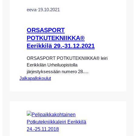
eeva
·
19.10.2021
ORSASPORT
POTKUTEKNIIKKA®
Eerikkilä 29.-31.12.2021
ORSASPORT POTKUTEKNIIKKA® leiri
Eerikkilän Urheiluopistolla
järjestyksessään numero 28.
Jalkapallokoulut
potkutekniikan ammattivalmentaja Eeva-
Maria Saaren johdolla Eerikkilän
Urheiluopistolla 29.-31.12.2021. HUOM!
JOULUN VÄLIPÄIVIEN LEIRI ON
TÄYNNÄ, SEURAAVA ORSASPORT
POTKUTEKNIIKKA® LEIRI
15.-17.4.2022 EERIKKILÄN
URHEILUOPISTOLLA TULEE
MYYNTIIN LOPPUVUODESTA!