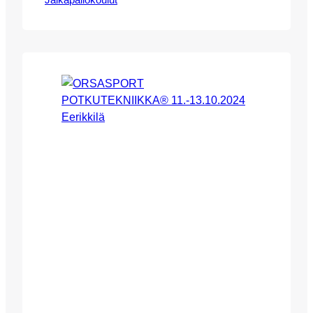
Jalkapallokoulut
Maria Saaren johdolla Eerikkilän
Urheiluopistolla 29.-31.12.2024. HUOM!
LEIRI ON LOPPUUNMYYTY!
SEURAAVA ORSASPORT
POTKUTEKNIIKKA® LEIRI
EERIKKILÄSSÄ 18.-20.4.2025
PÄÄSIÄISENÄ, LEIRI TULEE MYYNTIIN
TALVEN AIKANA! Leirimme keskittyy
täysin potkutekniikkaan, ja
pelissä/kentällä käytettäviin erilaisiin
tekniikoihin. Leirillemme ovat tervetulleita
kaikki vuosina 10-15 syntyneet poika- ja
tyttöjuniorit. Leirin valmennusmetodina
toimii rekisteröity potkutekniikan
valmennus-…