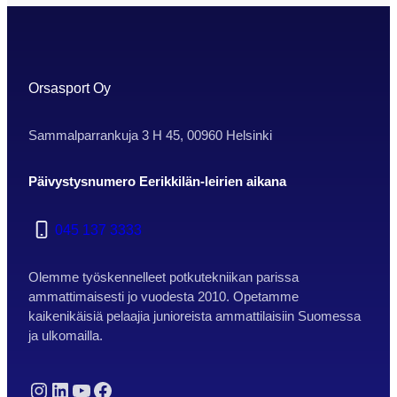
KATALONIASSA JÄLLEEN, INFOA PIAN
SIVUILLAMME! Leirimme keskittyy täysin
potkutekniikkaan, ja pelissä/kentällä
käytettäviin erilaisiin tekniikoihin. Leirillemme
ovat tervetulleita kaikki vuosina 07-12
Orsasport Oy
syntyneet…
Sammalparrankuja 3 H 45, 00960 Helsinki
Päivystysnumero Eerikkilän-leirien aikana
045 137 3333
Olemme työskennelleet potkutekniikan parissa
ammattimaisesti jo vuodesta 2010. Opetamme
kaikenikäisiä pelaajia junioreista ammattilaisiin Suomessa
ja ulkomailla.
Instagram
LinkedIn
YouTube
Facebook