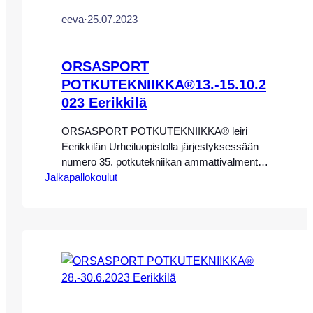
eeva
·
25.07.2023
ORSASPORT
POTKUTEKNIIKKA®13.-15.10.2
023 Eerikkilä
ORSASPORT POTKUTEKNIIKKA® leiri
Eerikkilän Urheiluopistolla järjestyksessään
numero 35. potkutekniikan ammattivalmentaja
Jalkapallokoulut
Eeva-Maria Saaren johdolla Eerikkilän
Urheiluopistolla 13.-15.10.2023. HUOM! LEIRI
ON TÄYNNÄ, VOIT ILMOITTAUTUA
PERUUTUSPAIKKAA VARTEN VARALLE:
arttu.ketola@eerikkila.fi Seuraava Eerikkilän
leiri 29.-31.12.2023 joulun välipäivinä,
myynnissä sivuillamme! Leirimme keskittyy
täysin potkutekniikkaan, ja pelissä/kentällä
käytettäviin erilaisiin tekniikoihin. Leirillemme