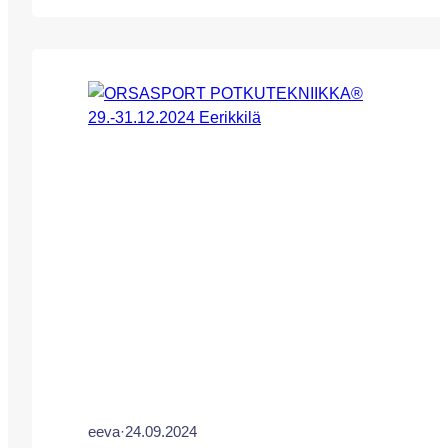
LOPPUUNMYYTY, SEURAAVA LEIRI
25.-27.6.2025 ILMOITTAUTUMINEN ON
AUKI NETTISIVUILLAMME KESÄN
LEIRILLE! VOIT KYSYÄ MAHDOLLISTA
PERUUTUSPAIKKAA arttu.ketola@eerikkila.fi
Leirimme keskittyy täysin potkutekniikkaan, ja
pelissä/kentällä käytettäviin erilaisiin
tekniikoihin. Leirillemme ovat tervetulleita
kaikki vuosina 10-16 syntyneet poika- ja
tyttöjuniorit. Leirin valmennusmetodina toimii
rekisteröity…
eeva
·
24.09.2024