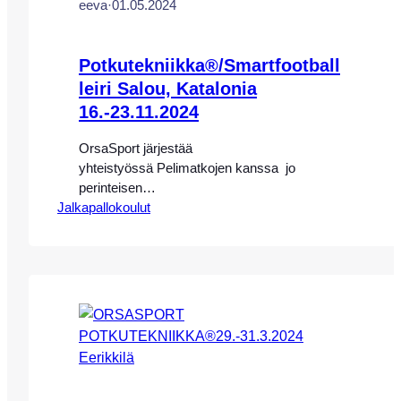
eeva
·
01.05.2024
Potkutekniikka®/Smartfootball
leiri Salou, Katalonia
16.-23.11.2024
OrsaSport järjestää
yhteistyössä Pelimatkojen kanssa jo
perinteisen
Jalkapallokoulut
Potkutekniikka®/Smartfootball yhdistelmäleirin
upeassa FutbolSalou– jalkapallokeskuksessa
Kataloniassa 16.-23.11.2024 Leirin valmennus
toteutetaan OrsaSportin
potkutekniikkavalmentaja Eeva-Maria Saaren,
OrsaSportin koulutettujen Potkutekniikka®-
valmentajien, sekä Smartfootball UEFA A/
Pro-valmentajien johdolla. Salou sijaitsee
Kataloniassa hieman reilun tunnin ajomatkan
päässä Barcelonasta rannikkoa etelään.