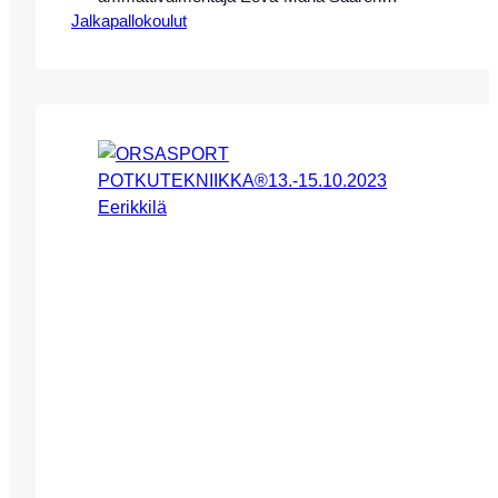
Jalkapallokoulut
johdolla Eerikkilän Urheiluopistolla
29.-31.3.2024. HUOM! LEIRI ON TÄYNNÄ!
SEURAAVA LEIRI EERIKKILÄSSÄ
26.-28.6.2024, LEIRI ON PIAN MYYNNISSÄ
SIVUILLAMME! p.s. Voit ilmoittautua
peruutuspaikkajonoon arttu.ketola@eerikkila.fi
halutessasi mahdolliselle peruutuspaikalle
Pääsiäisen leirille. Leirimme keskittyy täysin
potkutekniikkaan, ja pelissä/kentällä
käytettäviin erilaisiin tekniikoihin. Leirillemme
ovat tervetulleita kaikki vuosina 10-15
syntyneet poika- ja…