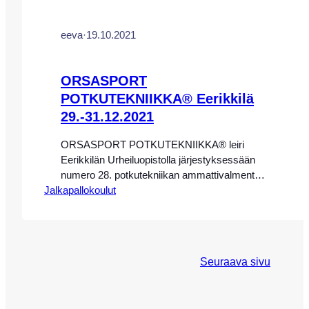
eeva
·
19.10.2021
ORSASPORT
POTKUTEKNIIKKA® Eerikkilä
29.-31.12.2021
ORSASPORT POTKUTEKNIIKKA® leiri
Eerikkilän Urheiluopistolla järjestyksessään
numero 28. potkutekniikan ammattivalmentaja
Jalkapallokoulut
Eeva-Maria Saaren johdolla Eerikkilän
Urheiluopistolla 29.-31.12.2021. HUOM!
JOULUN VÄLIPÄIVIEN LEIRI ON TÄYNNÄ,
SEURAAVA ORSASPORT
POTKUTEKNIIKKA® LEIRI 15.-17.4.2022
Seuraava sivu
EERIKKILÄN URHEILUOPISTOLLA TULEE
MYYNTIIN LOPPUVUODESTA!
19.-26.3.2022 LEIREILLÄÄN