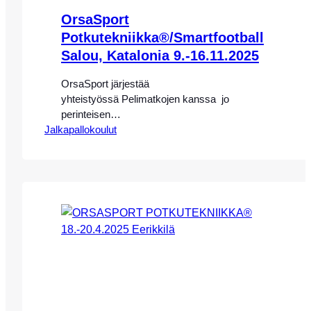
OrsaSport
Potkutekniikka®/Smartfootball
Salou, Katalonia 9.-16.11.2025
OrsaSport järjestää
yhteistyössä Pelimatkojen kanssa jo
perinteisen
Jalkapallokoulut
Potkutekniikka®/Smartfootball yhdistelmäleirin
upeassa FutbolSalou– jalkapallokeskuksessa
Kataloniassa 9.-16.11.2025 (Mediterranean
Sport Village / Salou, Katalonia) HUOM! LEIRI
ON TÄYNNÄ, SEURAAVA LEIRI TÄMÄN
JÄLKEEN KATALONIASSA JÄLLEEN
MAALISKUUSSA 8.-15.3.2026! LEIRI TULEE
MYYNTIIN PIAN! Leirin valmennus
toteutetaan OrsaSportin
potkutekniikkavalmentaja Eeva-Maria Saaren,
OrsaSportin koulutettujen Potkutekniikka®-
valmentajien, sekä Smartfootball UEFA A/