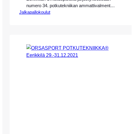
numero 34. potkutekniikan ammattivalmentaja
Jalkapallokoulut
Eeva-Maria Saaren johdolla Eerikkilän
Urheiluopistolla 28.-30.6.2023. Leirimme
keskittyy täysin potkutekniikkaan, ja
pelissä/kentällä käytettäviin erilaisiin
tekniikoihin. Leirillemme ovat tervetulleita
kaikki vuosina 09-14 syntyneet poika- ja
tyttöjuniorit. Leirin valmennusmetodina toimii
rekisteröity potkutekniikan valmennus- ja
koulutusmetodi OrsaSport Potkutekniikka®
(leirille voi osallistua myös lajiin satsaava ja
motivoitunut 2015 syntynyt…