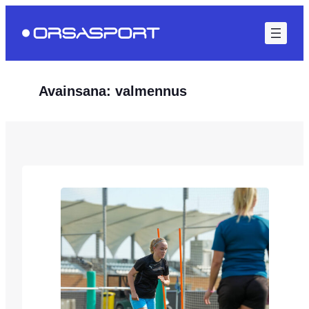
Siirry
sisältöön
Avainsana:
valmennus