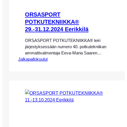
ORSASPORT
POTKUTEKNIIKKA®
29.-31.12.2024 Eerikkilä
ORSASPORT POTKUTEKNIIKKA® leiri
järjestyksessään numero 40. potkutekniikan
ammattivalmentaja Eeva-Maria Saaren
Jalkapallokoulut
johdolla Eerikkilän Urheiluopistolla
29.-31.12.2024. HUOM! LEIRI ON
LOPPUUNMYYTY! SEURAAVA
ORSASPORT POTKUTEKNIIKKA® LEIRI
EERIKKILÄSSÄ 18.-20.4.2025
PÄÄSIÄISENÄ, LEIRI TULEE MYYNTIIN
TALVEN AIKANA! Leirimme keskittyy täysin
potkutekniikkaan, ja pelissä/kentällä
käytettäviin erilaisiin tekniikoihin. Leirillemme
ovat tervetulleita kaikki vuosina 10-15
syntyneet poika- ja tyttöjuniorit. Leirin