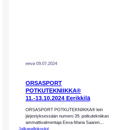
valmennusmetodina toimii rekisteröity
potkutekniikan valmennus-…
eeva
·
09.07.2024
ORSASPORT
POTKUTEKNIIKKA®
11.-13.10.2024 Eerikkilä
ORSASPORT POTKUTEKNIIKKA® leiri
järjestyksessään numero 39. potkutekniikan
ammattivalmentaja Eeva-Maria Saaren
Jalkapallokoulut
johdolla Eerikkilän Urheiluopistolla