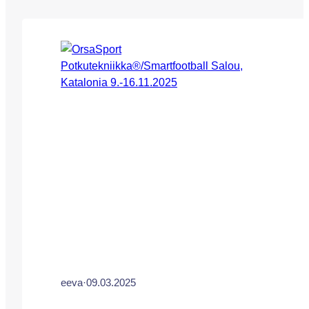
OrsaSportin potkutekniikkavalmentaja Eeva-
Maria Saaren, OrsaSportin koulutettujen
Potkutekniikka®-valmentajien, sekä
Smartfootball UEFA A / Pro-valmentajien
johdolla. Salou sijaitsee Kataloniassa hieman
reilun tunnin ajomatkan päässä Barcelonasta
rannikkoa pitkin etelään päin. Saloun
yhdistelmäleiri järjestetään jälleen
yhteistyössä Smartfootball-metodin kanssa.
Leiri tarjoaa pelaajille mahdollisuuden
harjoitella sekä…
eeva
·
09.03.2025