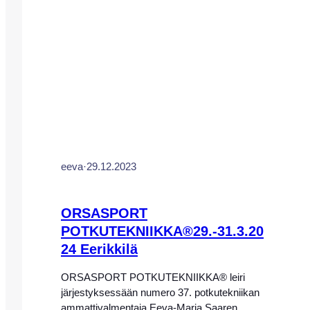
Saloun yhdistelmäleiri järjestetään jälleen
yhteistyössä Smartfootball-metodin kanssa.
Leiri tarjoaa pelaajille mahdollisuuden
harjoitella sekä potkuteknisiä taitoja
pelinomaisesti, sekä oppimaan…
eeva
·
29.12.2023
ORSASPORT
POTKUTEKNIIKKA®29.-31.3.20
24 Eerikkilä
ORSASPORT POTKUTEKNIIKKA® leiri
järjestyksessään numero 37. potkutekniikan
ammattivalmentaja Eeva-Maria Saaren