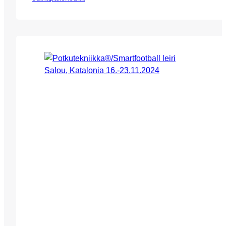
11.-13.10.2024. HUOM! LEIRI ON TÄYNNÄ,
VOIT ILMOITTAUTUA MUKAAN
LEIRILLEMME 29.-31.12.2024
SIVUILLAMME! VOIT MYÖS
ILMOITTAUTUA JONOTUSLISTALLE
MAHDOLLISTA PERUUTUSPAIKKAA
VARTEN TÄLLE LEIRILLE SORAAN
EERIKKILÄÄN: arttu.ketola@eerikkila.fi
Leirimme keskittyy täysin potkutekniikkaan, ja
pelissä/kentällä käytettäviin erilaisiin
tekniikoihin. Leirillemme ovat tervetulleita
kaikki vuosina 10-15 syntyneet poika- ja
tyttöjuniorit.…