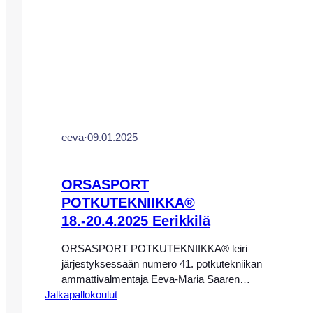
Pro-valmentajien johdolla. Salou sijaitsee
Kataloniassa hieman reilun tunnin
ajomatkan…
eeva
·
09.01.2025
ORSASPORT
POTKUTEKNIIKKA®
18.-20.4.2025 Eerikkilä
ORSASPORT POTKUTEKNIIKKA® leiri
järjestyksessään numero 41. potkutekniikan
ammattivalmentaja Eeva-Maria Saaren
Jalkapallokoulut
johdolla Eerikkilän Urheiluopistolla
18.-20.4.2025 HUOM! LEIRI ON