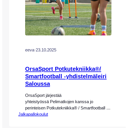
eeva
·
23.10.2025
OrsaSport Potkutekniikka®/
Smartfootball -yhdistelmäleiri
Saloussa
OrsaSport järjestää
yhteistyössä Pelimatkojen kanssa jo
perinteisen Potkutekniikka® / Smartfootball -
Jalkapallokoulut
yhdistelmäleirin upeassa FutbolSalou–
jalkapallokeskuksessa Kataloniassa
8.-15.3.2026 Leirin valmennus toteutetaan