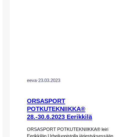
ovat tervetulleita kaikki vuosina 09-14
syntyneet poika- ja tyttöjuniorit. Leirin
valmennusmetodina…
eeva
·
23.03.2023
ORSASPORT
POTKUTEKNIIKKA®
28.-30.6.2023 Eerikkilä
ORSASPORT POTKUTEKNIIKKA® leiri
Eerikkilän Urheiluopistolla järjestyksessään