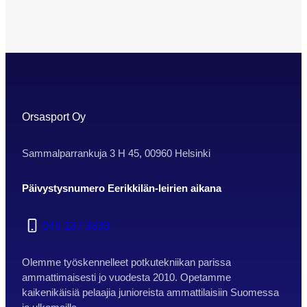
pääset jälleen mukaan leirillemme, jossa
keskitymme täysin potkutekniikkaan, ja
kentällä käytettäviin erilaisiin tekniikoihin.
Leirillemme ovat tervetulleita kaikki
vuosina 03-09 syntyneet tyttö- ja
poikajuniorit. Leiri toteutetaan
yhteistyössä Ylämyllyn Yllätyksen
kanssa Paloaukean kentällä…
Orsasport Oy
Sammalparrankuja 3 H 45, 00960 Helsinki
Päivystysnumero Eerikkilän-leirien aikana
045 137 3333
Olemme työskennelleet potkutekniikan parissa
ammattimaisesti jo vuodesta 2010. Opetamme
kaikenikäisiä pelaajia junioreista ammattilaisiin Suomessa