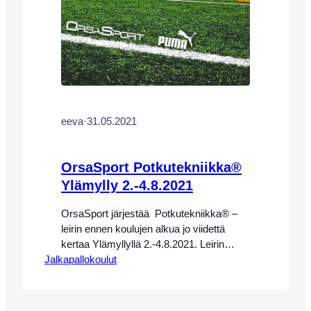
eeva
·
31.05.2021
OrsaSport Potkutekniikka®
Ylämylly 2.-4.8.2021
OrsaSport järjestää Potkutekniikka® –
leirin ennen koulujen alkua jo viidettä
kertaa Ylämyllyllä 2.-4.8.2021. Leirin
Jalkapallokoulut
valmennus toteutetaan OrsaSport
Potkutekniikka® ammattivalmentajien
Eeva-Maria Saaren, Dali Mellerin johdolla
yhdessä valmennusmetodiimme