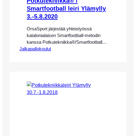
Potkutekniikka® /
Smartfootball leiri Ylämylly
3.-5.8.2020
OrsaSport järjestää yhteistyössä
katalonialaisen Smartfootball-metodin
kanssa Potkutekniikka®/Smartfootball
Jalkapallokoulut
yhdistelmäleirin Ylämyllyllä 3.-5.8.2020.
Leirin valmennus toteutetaan OrsaSport
Potkutekniikka® ammattivalmentajien
Eeva-Maria Saaren, Dali Mellerin ja
Tecnifutbolin UEFA A/PRO-valmentajan,
sekä OrsaSportin koulutettujen
Smartfootball valmentajien johdolla. Leiri
on jo järjestyksessään viides OrsaSport
leiri ennen koulujen alkua Ylämyllyllä.
Potkutekniikkaleirimme ovat saavuttaneet
suuren suosion Suomessa.
Yhdistelmäleiri järjestetään Smartfootball-
metodin kanssa, ja tarjoamme pelaajille
mahdollisuuden…