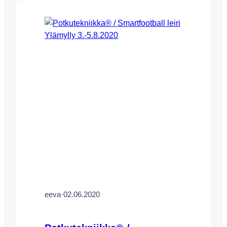
(OrsaSport Potkutekniikka®)
koulutettujen valmentajien kanssa.
Potkutekniikkaleirimme ja päivittäinen
valmennuksemme ovat saavuttaneet
suuren suosion Suomessa. Voit lukea
lisää potkutekniikasta potkutekniikan
erillisillä sivuillamme TÄÄLLÄ. Leiri on
suunnattu vuosina 2007-2012 syntyneille
jalkapalloon…
eeva
·
02.06.2020