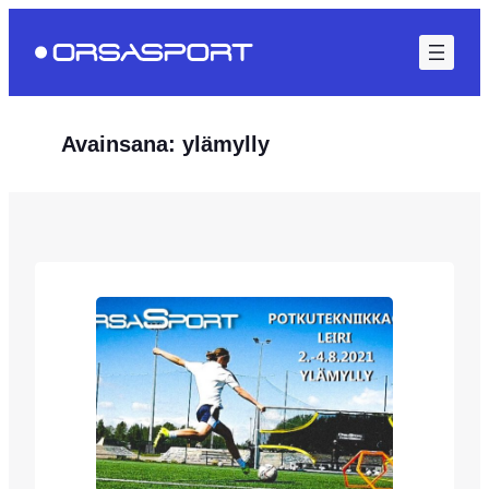
Siirry
sisältöön
Avainsana:
ylämylly