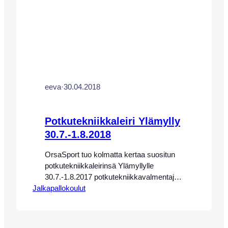
eeva
·
30.04.2018
Potkutekniikkaleiri Ylämylly
30.7.-1.8.2018
OrsaSport tuo kolmatta kertaa suositun
potkutekniikkaleirinsä Ylämyllylle
30.7.-1.8.2017 potkutekniikkavalmentaja
Jalkapallokoulut
Eeva-Maria Saaren johdolla.
Potkutekniikkaleirimme ovat saavuttaneet
suuren suosion ympäri maan. Ennen
koulujen alkua heinä-elokuun vaihteessa