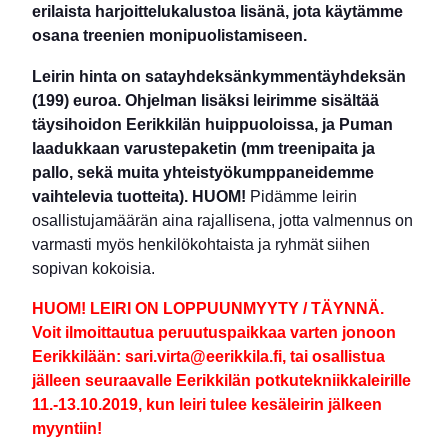
erilaista harjoittelukalustoa lisänä, jota käytämme
osana treenien monipuolistamiseen.
Leirin hinta on satayhdeksänkymmentäyhdeksän
(199) euroa. Ohjelman lisäksi leirimme sisältää
täysihoidon Eerikkilän huippuoloissa, ja Puman
laadukkaan varustepaketin (mm treenipaita ja
pallo, sekä muita yhteistyökumppaneidemme
vaihtelevia tuotteita). HUOM!
Pidämme leirin
osallistujamäärän aina rajallisena, jotta valmennus on
varmasti myös henkilökohtaista ja ryhmät siihen
sopivan kokoisia.
HUOM! LEIRI ON LOPPUUNMYYTY / TÄYNNÄ.
Voit ilmoittautua peruutuspaikkaa varten jonoon
Eerikkilään: sari.virta@eerikkila.fi, tai osallistua
jälleen seuraavalle Eerikkilän potkutekniikkaleirille
11.-13.10.2019, kun leiri tulee kesäleirin jälkeen
myyntiin!