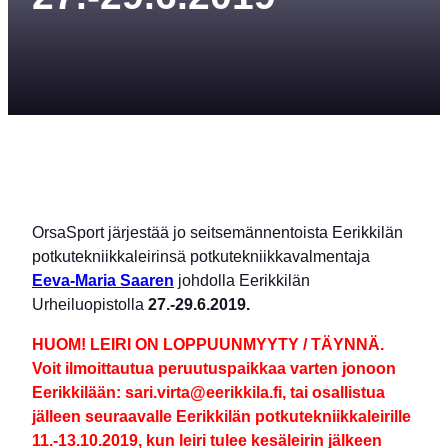
OrsaSport järjestää jo seitsemännentoista Eerikkilän
potkutekniikkaleirinsä potkutekniikkavalmentaja
Eeva-Maria Saaren
johdolla Eerikkilän
Urheiluopistolla
27.-29.6.2019.
HUOM! LEIRI ON LOPPUUNMYYTY / TÄYNNÄ.
Voit ilmoittautua peruutuspaikkaa varten jonoon
Eerikkilään: sari.virta@eerikkila.fi, tai osallistua
jälleen seuraavalle Eerikkilän potkutekniikkaleirille
11.-13.10.2019, kun leiri tulee kesäleirin jälkeen