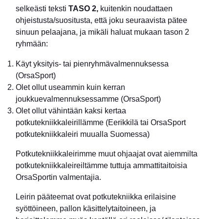
selkeästi teksti
TASO 2,
kuitenkin noudattaen
ohjeistusta/suositusta, että joku seuraavista pätee
sinuun pelaajana, ja mikäli haluat mukaan tason 2
ryhmään:
Käyt yksityis- tai pienryhmävalmennuksessa
(OrsaSport)
Olet ollut useammin kuin kerran
joukkuevalmennuksessamme (OrsaSport)
Olet ollut vähintään kaksi kertaa
potkutekniikkaleirillämme (Eerikkilä tai OrsaSport
potkutekniikkaleiri muualla Suomessa)
Potkutekniikkaleirimme muut ohjaajat ovat aiemmilta
potkutekniikkaleireiltämme tuttuja ammattitaitoisia
OrsaSportin valmentajia.
Leirin pääteemat ovat potkutekniikka erilaisine
syöttöineen, pallon käsittelytaitoineen, ja