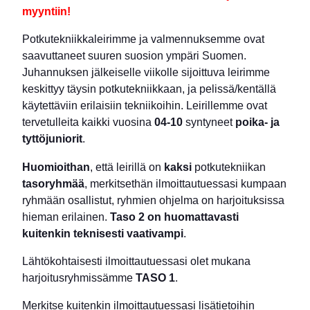
myyntiin!
Potkutekniikkaleirimme ja valmennuksemme ovat
saavuttaneet suuren suosion ympäri Suomen.
Juhannuksen jälkeiselle viikolle sijoittuva leirimme
keskittyy täysin potkutekniikkaan, ja pelissä/kentällä
käytettäviin erilaisiin tekniikoihin. Leirillemme ovat
tervetulleita kaikki vuosina
04-10
syntyneet
poika- ja
tyttöjuniorit
.
Huomioithan
, että leirillä on
kaksi
potkutekniikan
tasoryhmää
, merkitsethän ilmoittautuessasi kumpaan
ryhmään osallistut, ryhmien ohjelma on harjoituksissa
hieman erilainen.
Taso 2 on huomattavasti
kuitenkin teknisesti vaativampi
.
Lähtökohtaisesti ilmoittautuessasi olet mukana
harjoitusryhmissämme
TASO 1
.
Merkitse kuitenkin ilmoittautuessasi lisätietoihin