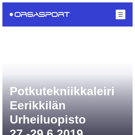
Siirry
sisältöön
Potkutekniikkaleiri
Eerikkilän
Urheiluopisto
27.-29.6.2019