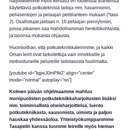
harjoittelemme myös kentällä eri rooleissa/ tilanteissa
käytettäviä potkuteknisiä taitoja mm. havannoinin,
peliasentojen ja pelaajan pelitilanteen mukaan (*taso
2). Osallistujat jaetaan n. 10 pelaajan pienryhmiin,
joissa jokainen saa mahdollisimman henkilökohtaista,
ja tasonsa mukaista ohjausta.
Huomioithan, että potkutekniikkaleirimme, ja kaikki
Orsan leirit ovat tarkoitettuja vain innokkaille ja
motivoituneille pelureille taitotasosta huolimatta.
[youtube id=”IqpeJ0mPIk0″ align=”center”
mode=”normal” autoplay=”no”]
Kolmen päivän ohjelmaamme mahtuu
monipuolisten potkutekniikkaharjoitusten lisäksi
mm. toiminnallista oheisharjoittelua, luento
potkutekniikasta, saunomista, uimista ja paljon
hauskaa yhdessäoloa. Yhteistyökumppanimme
Tasapelin kanssa tuomme leireille myös hieman