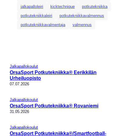
jalkapalloleiri
kicktechnique
potkutekniikka
potkutekniikkaleiri
potkutekniikkavalmennus
potkutekniikkavalmentaja
valmennus
Jalkapallokoulut
OrsaSport Potkutekniikka® Eerikkilän
Urheiluopisto
07.07.2026
Jalkapallokoulut
OrsaSport Potkutekniikka® Rovaniemi
31.05.2026
Jalkapallokoulut
OrsaSport Potkutekniikka®/Smartfootball-