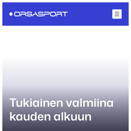
Siirry
sisältöön
Tukiainen valmiina
kauden alkuun