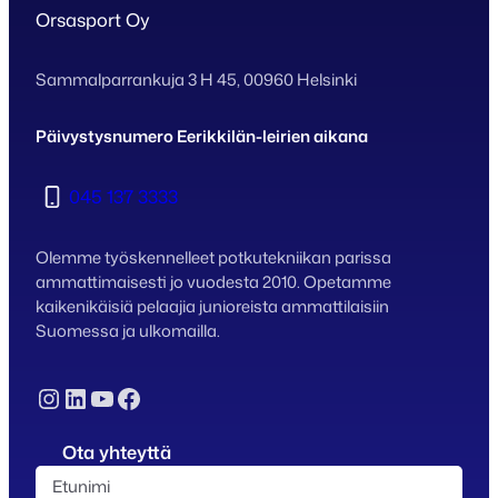
Orsasport Oy
Sammalparrankuja 3 H 45, 00960 Helsinki
Päivystysnumero Eerikkilän-leirien aikana
045 137 3333
Olemme työskennelleet potkutekniikan parissa
ammattimaisesti jo vuodesta 2010. Opetamme
kaikenikäisiä pelaajia junioreista ammattilaisiin
Suomessa ja ulkomailla.
Instagram
LinkedIn
YouTube
Facebook
Ota yhteyttä
N