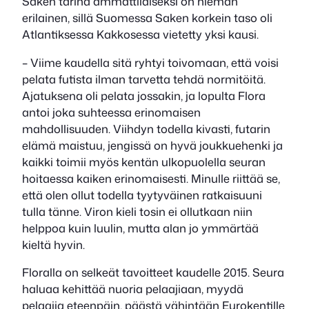
Saken tarina ammattilaiseksi on hieman
erilainen, sillä Suomessa Saken korkein taso oli
Atlantiksessa Kakkosessa vietetty yksi kausi.
– Viime kaudella sitä ryhtyi toivomaan, että voisi
pelata futista ilman tarvetta tehdä normitöitä.
Ajatuksena oli pelata jossakin, ja lopulta Flora
antoi joka suhteessa erinomaisen
mahdollisuuden. Viihdyn todella kivasti, futarin
elämä maistuu, jengissä on hyvä joukkuehenki ja
kaikki toimii myös kentän ulkopuolella seuran
hoitaessa kaiken erinomaisesti. Minulle riittää se,
että olen ollut todella tyytyväinen ratkaisuuni
tulla tänne. Viron kieli tosin ei ollutkaan niin
helppoa kuin luulin, mutta alan jo ymmärtää
kieltä hyvin.
Floralla on selkeät tavoitteet kaudelle 2015. Seura
haluaa kehittää nuoria pelaajiaan, myydä
pelaajia eteenpäin, päästä vähintään Eurokentille