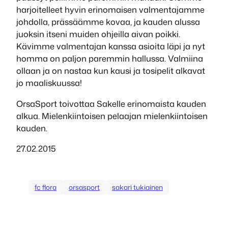
harjoitelleet hyvin erinomaisen valmentajamme
johdolla, prässäämme kovaa, ja kauden alussa
juoksin itseni muiden ohjeilla aivan poikki.
Kävimme valmentajan kanssa asioita läpi ja nyt
homma on paljon paremmin hallussa. Valmiina
ollaan ja on nastaa kun kausi ja tosipelit alkavat
jo maaliskuussa!
OrsaSport toivottaa Sakelle erinomaista kauden
alkua. Mielenkiintoisen pelaajan mielenkiintoisen
kauden.
27.02.2015
fc flora
orsasport
sakari tukiainen