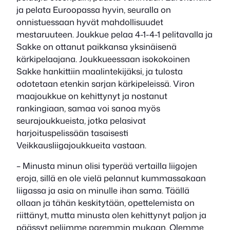
ja pelata Euroopassa hyvin, seuralla on
onnistuessaan hyvät mahdollisuudet
mestaruuteen. Joukkue pelaa 4-1-4-1 pelitavalla ja
Sakke on ottanut paikkansa yksinäisenä
kärkipelaajana. Joukkueessaan isokokoinen
Sakke hankittiin maalintekijäksi, ja tulosta
odotetaan etenkin sarjan kärkipeleissä. Viron
maajoukkue on kehittynyt ja nostanut
rankingiaan, samaa voi sanoa myös
seurajoukkueista, jotka pelasivat
harjoituspelissään tasaisesti
Veikkausliigajoukkueita vastaan.
– Minusta minun olisi typerää vertailla liigojen
eroja, sillä en ole vielä pelannut kummassakaan
liigassa ja asia on minulle ihan sama. Täällä
ollaan ja tähän keskitytään, opettelemista on
riittänyt, mutta minusta olen kehittynyt paljon ja
päässyt peliimme paremmin mukaan. Olemme